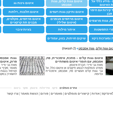
- מידע כללי על
איטום גגות קלים, גגות
איטום גינות גג
ת האיטום
אסבסט
 קירות עם חיפוי
איטום ותיקון גגות רעפים
איטום חלונות , דלתות
אבן
איטום מרתפים מבפנים
איטום מרתפים, מקלטים,
ת, גגות מרוצפים
(איטום שלילי)
מבנים תת קרקעיים
פרי התפשטות
איתור נזילות
בעיות עיבוי
ת ומערכות ניקוז
שיקום חזיתות, בטון, עמודים
ום גגות קלים, גגות אסבסט
(2 תוצאות)
איטום גגות קלים – מתכת, איסכורית, פח,
גגות אסבסט
אסבסט, עם חומרי איטום משחתיים
פרוק, איטום
מאת גבי פייר- חברת איטומן.
מאת גבי פייר -
מפרט והמלצות לבצוע תיקונים או איטום כולל, על
מאמר מקיף על
גבי גגות קלים העשויים פח, אסבסט, איסכורית
הטיפול בגגות 
וכדומה.
להשאירן במקומם
אתרים מומלצים:
סיקה
אדריכלות
איטומן
פזקר
ביטום
אינדקס
|
אודות
|
קישורים מומלצים
|
מאמרים
|
פורום
|
הגשת מאמר
|
צרו קשר