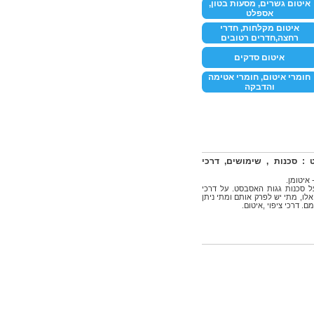
איטום גשרים, מסעות בטון,
אספלט
איטום מקלחות, חדרי
רחצה,חדרים רטובים
איטום סדקים
חומרי איטום, חומרי אטימה
והדבקה
 : סכנות , שימושים, דרכי
 איטומן.
 סכנות גגות האסבסט. על דרכי
אלו, מתי יש לפרק אותם ומתי ניתן
. דרכי ציפוי ,איטום.