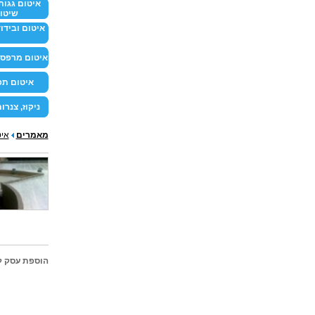
איטום גגות 
שיטו
איטום ובידוד
איטום מרפסו
איטום ת
ניקוז, צנרו
מאמרים
איט
הוספת עסק ל