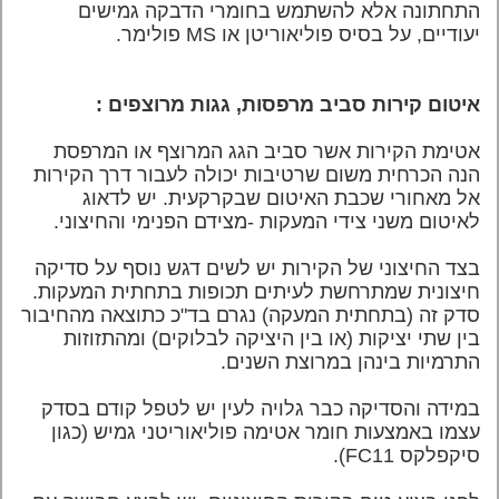
התחתונה אלא להשתמש בחומרי הדבקה גמישים
יעודיים, על בסיס פוליאוריטן או
MS
פולימר.
איטום קירות סביב מרפסות, גגות מרוצפים :
אטימת הקירות אשר סביב הגג המרוצף או המרפסת
הנה הכרחית משום שרטיבות יכולה לעבור דרך הקירות
אל מאחורי שכבת האיטום שבקרקעית. יש לדאוג
לאיטום משני צידי המעקות -מצידם הפנימי והחיצוני.
בצד החיצוני של הקירות יש לשים דגש נוסף על
סדיקה
חיצונית שמתרחשת לעיתים תכופות בתחתית המעקות.
סדק זה (בתחתית המעקה) נגרם בד"כ כתוצאה מהחיבור
בין שתי יציקות (או בין היציקה לבלוקים) ומהתזוזות
התרמיות בינהן במרוצת השנים.
במידה והסדיקה כבר גלויה לעין יש לטפל קודם בסדק
עצמו באמצעות חומר אטימה פוליאוריטני גמיש (כגון
סיקפלקס 11
FC
).