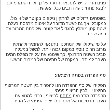
פנים הדירה. יש לתת את הדעת על כך ולדרוש מהמתכנן
לבצע פתחי ניקוז רחבים ככל האפשר.
בשטחים גדולים יש להתקין ניקוזים בקוטר של 4 צול,
כמקובל. אך גם כאשר מדובר על איטום מרפסת בעלת
שטח קטן מומלץ להגדיל את קוטרו של פתח המרזב עד
כמה שניתן.
על פי שיקולו של המתכנן, ניתן אף להחמיר ולהתקין
מרזב חרום נוסף במקום גבוה יותר, למשל במעקה
סביב השטח המרוצף, כך שימנע את עליית מפלס המים
מעבר למותר , במקרה של סתימה של המרזב הראשי.
סף הפרדה בפתח היציאה:
תפקידו של סף ההפרדה הנו להפריד בין השטח המרוצף
החיצוני – לבין הריצוף פנימי.
ההפרדה מתבצעת
מתחת
לריצוף , בכדי למנוע את
מעבר הרטיבות אל מתחת לריצוף הפנימי של הבית.