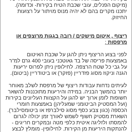
(מיקום הפנלים, עובי שכבת הטיח בקירות- וכדומה).
יתכנו מקרים בהם לא יהיה מנוס מויתור על רצועות
החיזוק.
ריצוף , איטום מישקים / רובה בגגות מרוצפים או
מרפסות
:
לפני בצוע הריצוף ניתן להגן על שכבת האיטום
באמצעות פריסה של בד גאוטכני בעובי 400 גרם למ"ר
על גבי כל שטח הרצפה. לחילופין ניתן לפרוס יריעות
הגנה וניקוז מסוג פזדריין (פזקר) או ביטודריין (ביטום).
לעיתים נדחות עבודות ריצוף של מרפסת לשלב מאוחר
יותר בהמשך הבניה. במידה והיריעות מתוכננות להשאר
חשופות לזמן ארוך יש להגן על הקצוות העליונים בקירות
(ועל המסטיק הביטומני שמעליהן) באמצעות חומרי
הכספה (כגון צבע כסף מסוג סילברפז או ביטומסילבר).
השארת מסטיק חשוף לשמש לאורך זמן יכולה לגרום
להמסתו ולזליגה איטית כלפי מטה ובמקרים חריגים -
להנתקות היריעות מן הקירות.
לחילופין- מומלץ לבצע