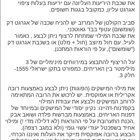
את שכבת היריעות העליונה עם יריעות בעלות ציפוי
אגרגט עליון, כמקובל בגגות חשופים.
סביב הקולטן של המרזב יש
להניח שכבה של אגרגט דק
(שומשום) עטוף בבד גאוטכני.
את שכבת המילוי שמתחת לרצוף ניתן לבצע , כאמור
לעיל, עם חול מיוצב (חול + מלט) או בשכבת אגרגט דק
("שומשום"), על פי הוראות המתכנן.
על הריצוף להתבצע במירווחים מינימליים של 3
מילימטר בין האריחים, כמפורט בתקן ישראלי 1555-
חלק 3.
את מילוי המישקים (הפוגות) ניתן לבצע באמצעות רובה
אקרילית או אפוקסית. יש לרכוש את הרובה המתאימה
לרוחב המישקים ולבצע את עבודת המילוי
בקפדנות-דהיינו: נקיון יסודי של המישקים ובמיוחד של
דפנות האריחים, באמצעות מברשות פלדה ושואב אבק
,הכנת התערובת על פי ההוראות (לא דלילה מדי !) ומילוי
אחיד בשפכטל יעודי עשוי גומי (ולא במגב רצפה).
הבצוע ברובה אפוקסית מייקר את העלות ואיננו הכרחי,