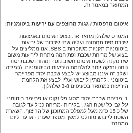
המתואר במאמר זה
.
איטום מרפסות / גגות מרוצפים עם יריעות ביטומניות:
המפרט שלהלן מתאר את בצוע האיטום באמצעות
שכבת זפת תחתונה ועליה שתי שכבות של יריעות
ביטומניות תקניות משופרות ב
SBS
. אנו ממליצים על
בצוע של מריחת שכבת זפת חמה מתחת ליריעות משום
שזו מקנה לשטח איטום חשוב נוסף ומהווה שכבת יסוד
נוחה וחזקה יותר להלחמת היריעות הביטומניות. (במידה
ושלב זה איננו מבוצע יש לבצע שכבת יסוד מפריימר
ביטומני , להמתין לייבוש ועליו לבצע את הלחמת
היריעות כמתואר בסעיפים 3-8 שלהלן).
1. מריחת שכבת יסוד מסוג פלינקוט או פריימר ביטומני
על גבי כל שטח הגג . בקירות -מריחה כנ"ל עד לגובה
של כ 15 ס"מ מעל למפלס המתוכנן של הריצוף. השארת
השטח לייבוש מוחלט למשך מספר שעות - או עד ליום
המחרת.