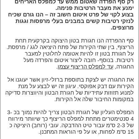
רק סף הפרדה שאטום ממש עד למפלס האריחים
ימנע את מעבר הרטיבות פנימה.
בצוע לקוי של פרט איטום חשוב זה – הנו גורם שכיח
לנזקי רטיבות קשים במבנים בעלי מרפסות וגגות
מרוצפים.
סף ההפרדה הנו חגורת בטון היצוקה בקרקעית תחת
הריצוף, בין שתי הקירות של פתח היציאה לגג / מרפסת.
על חגורת בטון זו להיות אטומה לחלוטין למעבר
רטיבות. בנוסף- חובה ליצור איטום והפרדה מעל
החגורה,
עד למפלס הריצוף עצמו
.
את החגורה יש לצקת בתוספת ברזלי-זיון אשר יעוגנו אל
הקירות עם דבק אפוקסי.
עיגון זה יש לבצע על מנת
למנוע תזוזות עתידיות של חגורת הבטון והיווצרות סדיקה
במקומות החיבור שלה אל הקירות
.
המפלס העליון של חגורת הבטון צריך להיות נמוך בכ 3-
4 סנטימטרים מתחת למפלס הריצוף כך שיוותר מירווח
של 2-3 ס"מ עבור טיט ההדבקה. עובי (רוחב) היציקה כ
15 ס"מ לפחות, או על פי הוראות המתכנן.