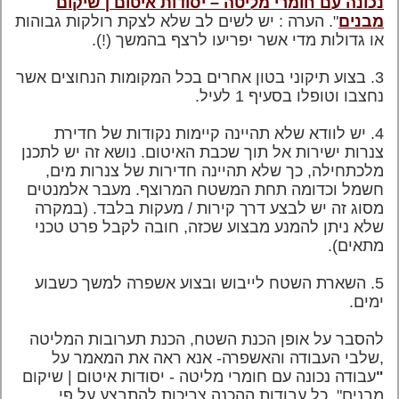
נכונה עם חומרי מליטה – יסודות איטום | שיקום
מבנים
". הערה : יש לשים לב שלא לצקת רולקות גבוהות
או גדולות מדי אשר יפריעו לרצף בהמשך (!).
3. בצוע תיקוני בטון אחרים בכל המקומות הנחוצים אשר
נחצבו וטופלו בסעיף 1 לעיל.
4. יש לוודא שלא תהיינה קיימות נקודות של חדירת
צנרות ישירות אל תוך שכבת האיטום. נושא זה יש לתכנן
מלכתחילה, כך שלא תהיינה חדירות של צנרות מים,
חשמל וכדומה תחת המשטח המרוצף. מעבר אלמנטים
מסוג זה יש לבצע דרך קירות / מעקות בלבד.
(במקרה
שלא ניתן להמנע מבצוע שכזה, חובה לקבל פרט טכני
מתאים).
5. השארת השטח לייבוש ובצוע אשפרה למשך כשבוע
ימים.
להסבר על אופן הכנת השטח, הכנת תערובות המליטה
,שלבי העבודה והאשפרה- אנא ראה את המאמר על
"
עבודה נכונה עם חומרי מליטה -
יסודות איטום | שיקום
מבנים".
כל עבודות ההכנה צריכות להתבצע על פי