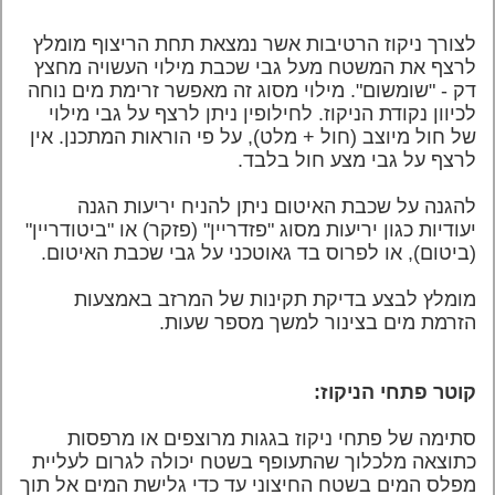
לצורך ניקוז הרטיבות אשר נמצאת תחת הריצוף מומלץ
לרצף את המשטח מעל גבי שכבת מילוי העשויה מחצץ
דק - "שומשום". מילוי מסוג זה מאפשר זרימת מים נוחה
לכיוון נקודת הניקוז. לחילופין ניתן לרצף על גבי מילוי
של חול מיוצב (חול + מלט), על פי הוראות המתכנן. אין
לרצף על גבי מצע חול בלבד.
להגנה על שכבת האיטום ניתן להניח יריעות הגנה
יעודיות כגון יריעות מסוג "פזדריין" (פזקר) או "ביטודריין"
(ביטום), או לפרוס בד גאוטכני על גבי שכבת האיטום.
מומלץ לבצע בדיקת תקינות של המרזב באמצעות
הזרמת מים בצינור למשך מספר שעות.
קוטר פתחי הניקוז:
סתימה של פתחי ניקוז בגגות מרוצפים או מרפסות
כתוצאה מלכלוך שהתעופף בשטח יכולה לגרום לעליית
מפלס המים בשטח החיצוני עד כדי גלישת המים אל תוך