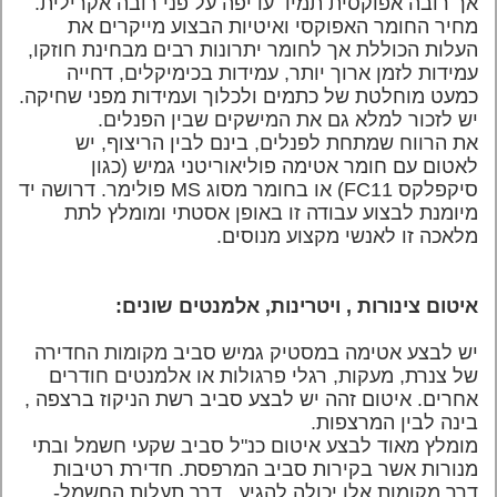
אך רובה אפוקסית תמיד עדיפה על פני רובה אקרילית.
מחיר החומר האפוקסי ואיטיות הבצוע מייקרים את
העלות הכוללת אך לחומר יתרונות רבים מבחינת חוזקו,
עמידות לזמן ארוך יותר, עמידות בכימיקלים, דחייה
כמעט מוחלטת של כתמים ולכלוך ועמידות מפני שחיקה.
יש לזכור למלא גם את המישקים שבין הפנלים.
את הרווח שמתחת לפנלים, בינם לבין הריצוף, יש
לאטום עם חומר אטימה פוליאוריטני גמיש (כגון
סיקפלקס 11
FC
) או בחומר מסוג
MS
פולימר. דרושה יד
מיומנת לבצוע עבודה זו באופן אסטתי ומומלץ לתת
מלאכה זו לאנשי מקצוע מנוסים.
איטום צינורות , ויטרינות, אלמנטים שונים:
יש לבצע אטימה במסטיק גמיש סביב מקומות החדירה
של צנרת, מעקות, רגלי פרגולות או אלמנטים חודרים
אחרים. איטום זהה
יש לבצע סביב רשת הניקוז ברצפה ,
בינה לבין המרצפות.
מומלץ מאוד לבצע איטום כנ"ל סביב שקעי חשמל ובתי
מנורות אשר בקירות סביב המרפסת.
חדירת רטיבות
דרך מקומות אלו יכולה להגיע , דרך תעלות החשמל-