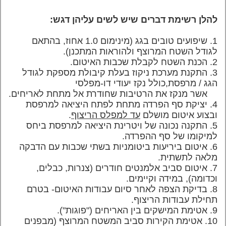
להלן רשימת דברים שיש לשים עליהן דגש:
1.
שיפועים טובים בגג (מינימום 1.0 אחוז, בהתאם
לגודל השטח המרוצף ולהוראות המתכנן).
2.
הכנת השטח לקבלת שכבות האיטום.
3.
התקנת מערכת ניקוז בעלת קיבולת מספקת לגודל
הגג / מרפסת,כולל נקז יעודי דו-מפלסי
אשר
מנקז את הרטיבות שחודרת אל מתחת לאריחים.
4.
יציקת סף הפרדה מתחת לפתח היציאה למרפסת
ובצוע איטום מושלם
עד למפלס הריצוף
.
5.
התקנה נכונה של ויטרינת היציאה למרפסת ביחס
למיקומו של סף ההפרדה.
6. איטום ביריעות ביטומניות בשתי שכבות עם הדבקה
מלאה לתשתית.
7. איטום סביב אלמנטים חודרים (צנרות, כבלים,
וכדומה), במידה וקיימים.
8. בדיקת הצפה לאחר סיום עבודות האיטום- בטרם
תחילת עבודות הריצוף.
9. אטימת המישקים בין האריחים ("פוגות").
10. אטימת
הקירות סביב המשטח המרוצף (מבפנים