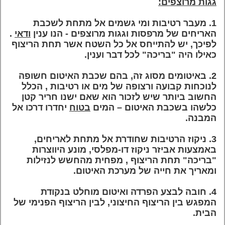
גגות מרוצפים:
1.
מעבר רטיבות ומי גשמים אל מתחת לשכבת
האריחים של מרפסות וגגות מרוצפים - הנו ענין
ודאי
.
לפיכך, יש להתייחס אל כל השטח אשר תחת הריצוף
כאילו היה "בריכה" לכל דבר וענין.
2.
באיטומים מסוג זה, בהם שכבת האיטום חשופה
לנוכחות קבועה ורצופה של מים או רטיבות , הכלל
החשוב ביותר שיש לזכור הוא שאם ישנו חריר קטן
כלשהו בשכבת האיטום – המים
בטוח
יחדרו דרכו אל
המבנה.
3.
ניקוז הרטיבות שחודרת אל מתחת לאריחים,
באמצעות אביזר ניקוז דו-מפלסי, מונע היווצרות
"בריכה" תחת הריצוף , מפחית מהחשש לנזילות
ומאריך את חייה של מערכת האיטום.
4.
חובה לבצע הפרדה ואיטום מוחלט בנקודת
המפגש בין הריצוף החיצוני, לבין הריצוף הפנימי של
הבית.