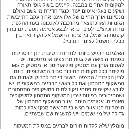
למקומות אחרים במבנה.
קיימים בשוק גופי תאורה
ושקעים בעלי איטום יעודי כנגד חדירת מי גשם ואולם
מנסיוננו אורך החיים של אלו איננו ארוך עקב התייבשות
הגומיות ו/או כתוצאה מהרכבה לא נכונה בעת החלפת
נורות וכיוצ"ב.
לפיכך כדאי לבצע אטימה נוספת גם בתוך
קופסת החשמל, בין צינור החשמל אל הקיר ואף בין
כבלי החשמל לצינור המוביל.
האלמנט הרגיש ביותר לחדירת רטיבות הנן הויטרינות
בפתחי היציאה של גגות מרוצפים או מרפסות.
יש
לאטום אותן עם מסטיק פוליאוריטני או מסטיק מ
MS
פולימר בכל מקומות החיבור סביב המשקופים, בינם
לבין הקירות / הרצפה.
חשוב ביותר לבדוק ולאטום את
המשקוף התחתון ואת כל ראשי הברגים במשקופים.
יש
לוודא שקיימים פתחי ניקוז למים במשקופים התחתונים
ושהחיבורים בפינות שבין המשקוף התחתון למשקופים
האנכיים- אטומים היטב.
אזור המשקוף התחתון של
הויטרינה הנו אזור רגיש ביותר אשר מנקז אליו כמות
גדולה של מי גשמים ויש להשגיח שם שבעתיים.
מומלץ שלא לקדוח חורים לברגים במסילת המשקוף