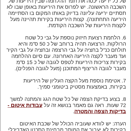
של כל יריעה יכסה את תפר ההלחמה שבין היריעות של
השכבה הראשונה. יש לפרוס את היריעות באופן שבו לא
תסתיים יריעה עליונה בדיוק באותו המקום בו הסתיימה
היריעה התחתונה). קצות היריעות בקירות תהיינה מעל
לקצות היריעות של השכבה הקודמת.
6. הלחמת רצועת חיזוק נוספת על גבי כל שטח
הרולקות. הרצועה תהיה ברוחב של כ 50 ס"מ והיא
תולחם כנ"ל בחציה על גבי הרצפה ובחציה על גבי הקיר
ועד מעבר לקצה היריעה האחרונה. עם סיום ההלחמה
בקירות צריכות היריעות לטפס לגובה של כ 15 ס"מ
מעבר לגובה הריצוף המתוכנן (מעל לגובה הפנלים).
7. אטימת נוספת מעל הקצה העליון של היריעות
בקירות, באמצעות מסטיק ביטומני סמיך.
8. בצוע בדיקת הצפה של כל שטח הגג והמתנה למשך
72 שעות. ראה גם מאמר בנושא זה על
עבודות איטום -
בדיקות הצפה והמטרה
.
הערה: יש לוודא שעוביה הכולל של שכבת האיטום
בקירות לא יעבור את המותר מבחינת התכנון האדריכלי