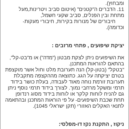
ומבחוץ).
11. הדברים ה"קטנים" (איטום סביב ויטרינות,מעל
מתחת ובין הפנלים, סביב שקעי חשמל,
חיבורים
של מנורות בקירות, חיבורי מעקות-
וכדומה).
יציקת שיפועים , פתחי מרזבים :
את השיפועים ניתן לצקת מבטון ("מדה")
או מ"בט-קל",
בהתאם להוראות המתכנן.
"בטקל" (בטון-קל) הנה תערובת מלט
וחול אשר מוקצפת
בטרם יציקתה על הגג. כתוצאה מההקצפה מתקבלת
תערובת זורמת נוחה מאוד לעבודה, בעלת כושר בידוד
תרמי ומשקל מרחבי נמוך. לצורך בידוד תרמי נוסף ניתן
גם להניח לוחות קלקר או לוחות בידוד מסוג רנדופן
תחת שכבת השיפועים- על פי הוראות המתכנן ובהתאמה
לתנאי האקלים האזורי (תקן ישראלי 1045).
ניקוז , התקנת נקז
דו-מפלסי: