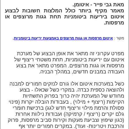
מאת גבי פייר - איטומן.
מאמר מקיף ביותר כולל המלצות חשובות לבצוע
איטום ביריעות ביטומניות תחת גגות מרוצפים או
מרפסות.
.
מקור :
איטום מרפסות או גגות מרוצפים באמצעות יריעות ביטומניות
מפרט עקרוני זה מתאר את אופן הבצוע של מערכת
איטום עם יריעות ביטומניות, תחת משטחי ריצוף של
מרפסות או גגות מרוצפים. המפרט מתאר את בצוע
העבודה במבנים חדשים, במהלך הבניה.
כשל במערכות איטום אלו גורם לנזקים חמורים למבנה
ולהוצאה כספית כבדה. במקרי כשל שכאלו - בצוע
מחודש של המערכת יהיה כרוך בפרוק התשתיות
הקיימות (ריצוף + מילוי) , בעבודות הובלה יקרות (פינוי
פסולת והרמת מילוי וריצוף חדש לגג) ברכישת חומרי
גלם יקרים (ריצוף / קרמיקה)
ועבודות נילוות אחרות
(כגון שיפוץ וצביעת מעקות וקירות סביב מרפסות, פרוק
והרכבת ויטרינות- ועוד).
במקרים חמורים יותר אף