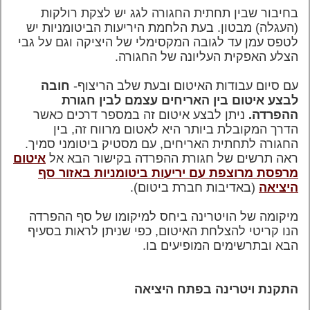
בחיבור שבין תחתית החגורה לגג יש לצקת רולקות
(העגלה) מבטון. בעת הלחמת היריעות הביטומניות יש
לטפס עמן עד לגובה המקסימלי של היציקה וגם על גבי
הצלע האפקית העליונה של החגורה.
עם סיום עבודות האיטום ובעת שלב הריצוף-
חובה
לבצע איטום בין האריחים עצמם לבין חגורת
ההפרדה.
ניתן לבצע איטום זה במספר דרכים כאשר
הדרך המקובלת ביותר היא לאטום מרווח זה, בין
החגורה לתחתית האריחים, עם מסטיק ביטומני סמיך.
ראה תרשים של חגורת ההפרדה בקישור הבא אל
איטום
מרפסת מרוצפת עם יריעות ביטומניות באזור סף
היציאה
(באדיבות חברת ביטום).
מיקומה של הויטרינה ביחס למיקומו של סף ההפרדה
הנו קריטי להצלחת האיטום, כפי שניתן לראות בסעיף
הבא ובתרשימים המופיעים בו.
התקנת ויטרינה בפתח היציאה