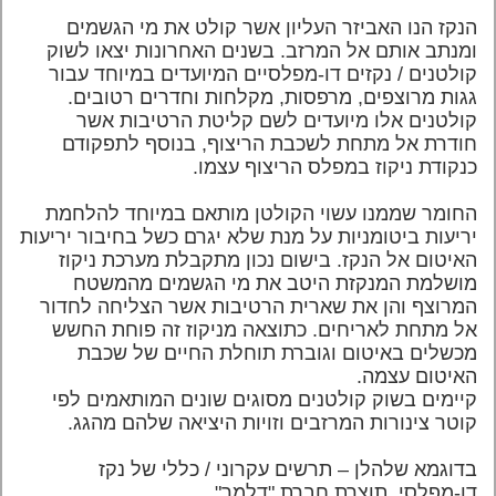
הנקז הנו האביזר העליון אשר קולט את מי הגשמים
ומנתב אותם אל המרזב.
בשנים האחרונות יצאו לשוק
קולטנים / נקזים דו-מפלסיים המיועדים במיוחד עבור
גגות מרוצפים, מרפסות, מקלחות וחדרים רטובים.
קולטנים אלו מיועדים לשם קליטת הרטיבות אשר
חודרת אל מתחת לשכבת הריצוף, בנוסף לתפקודם
כנקודת ניקוז במפלס הריצוף עצמו.
החומר שממנו עשוי הקולטן מותאם במיוחד להלחמת
יריעות ביטומניות על מנת שלא יגרם כשל בחיבור יריעות
האיטום אל הנקז. בישום נכון מתקבלת מערכת ניקוז
מושלמת המנקזת היטב את מי הגשמים מהמשטח
המרוצף והן את שארית הרטיבות אשר הצליחה לחדור
אל מתחת לאריחים. כתוצאה מניקוז זה פוחת החשש
מכשלים באיטום וגוברת תוחלת החיים של שכבת
האיטום עצמה.
קיימים בשוק קולטנים מסוגים שונים המותאמים לפי
קוטר צינורות המרזבים וזויות היציאה שלהם מהגג.
בדוגמא שלהלן – תרשים עקרוני / כללי של נקז
דו-מפלסי, תוצרת חברת "דלמר".