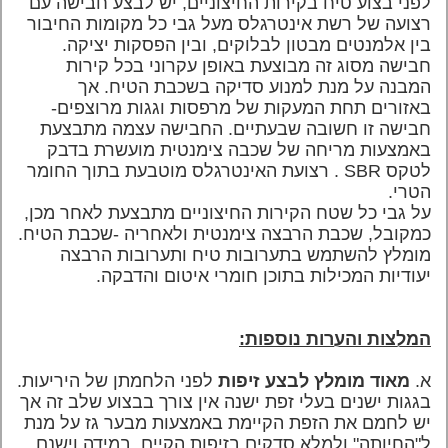
לפני בצוע טיח בקירות החיצוניים, יש לבצע חבישה עם
רצועה של רשת אינטרגלס מעל גבי כל מקומות החיבור
בין אלמנטים מבטון לבלוקים, ובין הפסקות יציקה.
חבישה מסוג זה מבוצעת באופן עקרוני בכל קירות
המבנה על מנת למנוע סדיקה בשכבת הטיח. אך
באזורים תחת המעקות של
מרפסות וגגות מרוצפים-
חבישה זו חשובה שבעתיים. החבישה עצמה מתבצעת
באמצעות מריחה של שכבה צימנטית מועשרת בדבק
לטקס
SBR
. רצועת האינטרגלס מוטבעת בתוך החומר
הטרי.
על גבי כל שטח הקירות החיצוניים מתבצעת לאחר מכן,
כמקובל, שכבת הרבצה צימנטית ולאחריה -שכבת הטיח.
מומלץ להשתמש בתערובות טיח ותערובות הרבצה
יעודיות המכילות בתוכן חומרי איטום והדבקה.
המלצות והערות נוספות:
א.
מאוד
מומלץ לבצע זיפות
לפני הלחמתן של היריעות.
בגגות ישנים בעלי זפת ישנה אין צורך בבצוע שלב זה אך
יש לחמם את הזפת הקיימת באמצעות מבער גז על מנת
ל"החיותה"
ולמלא סדקים בזיפות הקיים, במידה וישנם.