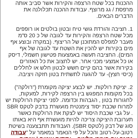
ההכנות בכל שטח הרצפה והקירות אשר סביב אותה
מרפסת / גג מרוצף. עבודות ההכנה תכלולנה את
הדברים הבאים.
1. חציבה והורדת גושי טיח ובטון בולטים או רופפים
מכל שטח הרצפה והקירות עד לגובה של כ 20 ס"מ
מעבר למפלס המתוכנן של הריצוף. (במקרה ובוצע אף
מים בקירות יש להכין את השטח עד לגובה של אף
המים). החציבה תעשה באמצעות פטישון חשמלי, דיסק
או כל אמצעי מכני אחר. יש לחצוב את כל האזורים
בקירות אשר בהם קיים חשש לבטון חלש או לחללים
(כיסי חצץ)- עד להגעה לתשתית בטון חזקה ויציבה.
2. יציקת רולקות. יש לבצע יציקה מקומרת ("רולקה")
בכל מקומות המפגש בין הרצפה לקירות, למעקות,
לחגורות בטון , הגבהות וכדומה. לפני יציקת הרולקות יש
למרוח שכבת יסוד צימנטית מועשרת בדבק לטקס
SBR
. על גבי שכבת היסוד יש לצקת את הרולקות כאשר
תערובת היציקה צריכה להיות מועשרת אף היא באותו
סוג של דבק (לטקס
SBR
). העבודות תתבצענה בשיטת
רטוב-על-רטוב והכל על פי הנאמר במאמר על "
עבודה