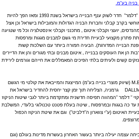
 בניה בע"מ.
"
דלמר"
חדר לשוק ענף הבנייה בישראל בשנת
1993
ומאז הפך להיות
 מוחשי בקרב קבלני וחברות הבניה
הגדולות והמובילות בישראל וכן אצל
הנדסים, יועצי וקבלני איטום , מתכנני
וקבלני אינסטלציה וכל מי שנגיעה
לתת פתרון מקצועי לבעיית חדירת מי גשם
למבנים מגגות ומרפסות
ופנת הבנייה המדורגת). הבעיה חמורה ביותר עם השלכות
קשות
ות הן את העוסקים בבנייה , איטום מבנים ובתי מגורים והן את הדיירים
זקים קשים ולעיתים בלתי הפיכים המאמללים את חייהם וגורמים לירידת
M.B
(שיווק מוצרי בנייה בע"מ) המייצגת
והמייבאת את קולטי מי הגשם
DALL
גרמניה, הצליחה תוך זמן קצר יחסית להחדיר
בישראל את
זי
"
דלמר
"
המהווה תפיסה חדשנית ומתקדמת
ביותר לגבי שיטות הניקוז
ת עד כה בגגות ובמרפסות , שיטה בעלת פטנט
טכנולוגי בלעדי, המשלבת
עיית האיטום (ע"י צווארון ה"דלביט"
(
וגם
את שיטת הניקוז הכפול
רוצפים
.
כיחה עצמה יעילה
ביותר בעשור האחרון בעשרות מדינות בעולם (וגם