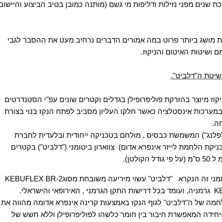
ת שנים מפני נזילות ודליפות מי גשם (מותנה כמובן בטיב הביצוע
והיישום
 מושג ביותר פרוט במה אמורים הדברים
נרחיב מעט את ההסבר לגבי
ם ושיטות האיטום והניקוז
.
שיטת ה"דלביט
"
.
יקוז מיוצר בהזרקת
פוליפרופילן
בגדלים וקטרים שונים עפ"י הסטנדרטים
במערכות
אינסטלציה כאשר חלקו העליון מסביב לפתח הנקז בנוי בצורת
ה
.
פלנג")
המשמשת כבסיס , מולחם בטכניקה
ייחודית
ובלעדית לחברת
ניקת הלחמת
לייזר אינפרא
אדום)
צווארון ביטומני ("דלביט")
בקטרים
ל 50 ס"מ (על פי גודל הקולטן).
ומני זה הנקרא
"דלביט" עשוי מיריעה משובחת מסוג
KEBUFLEX BR-2
K
גרמניה, ועומד בכל דרישות התקן הגרמני , האירופאי והישראלי
.
מה של ה"דלביט" לגוף הנקז באמצעות
קרינה אינפרא אדומה
מהווה את
חידה המאפשרת חיבור בין חומר כלשהו לפוליפרופילן וללא חשש של