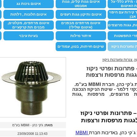
- מידע כללי על
איטום גגות קלים, גגות
איטום גינות גג
ת האיטום
אסבסט
 קירות עם חיפוי
איטום ותיקון גגות רעפים
איטום חלונות , דלתות
אבן
איטום מרתפים מבפנים
איטום מרתפים, מקלטים,
ת, גגות מרוצפים
(איטום שלילי)
מבנים תת קרקעיים
פרי התפשטות
איתור נזילות
בעיות עיבוי
ת ומערכות ניקוז
שיקום חזיתות, בטון, עמודים
וז, צנרות ומערכות ניקוז
פתרונות ופרטי ניקוז
גות מרפסות ורצפות
 כהן, חברת MBMI בע”מ.
זי דלמר - שיטת הניקוז הנכונה
ת מרוצפים, מרפסות ,גגות
 פתרונות ופרטי ניקוז
גגות מרפסות ורצפות
מאת:
ג’קי כהן - MBMI בע”מ
`קי כהן, באדיבות חברת
MBMI
23/09/2008 11:13:43