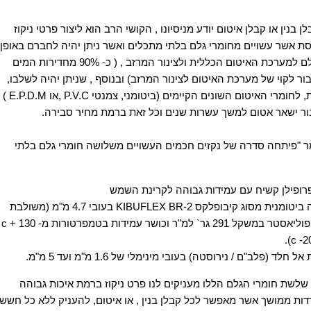
לן בנין או קבלן איטום יודע מניסיונו , הקושי הרב הוא ליצור פרטי ניקוז
ת אשר עשויים מחומרי גלם בלתי מתכלים ואשר ניתן יהיה לחברם באופן
לם
למערכת האיטום הכללית ולצינור המרזב , ( כ- 90% מחדירות המים
ור לקוי של
מערכת האיטום לצינור המרזב) ובנוסף , שניתן יהיה לשלבו,
, לחומרי האיטום
השונים הקיימים (ביטומני, צמנטי
, P.V.C
או
( E.P.D.M
ור
ישאר אטום למשך עשרות שנים וכל זאת ברמת מחיר סבירה
.
ר
"
פיתחה סדרה של נקזים חכמים העשויים משלושה חומרי גלם בלתי
רופילן
קשיח עם עמידות גבוהה לקרינת השמש
 ביטומנית
מסוג
קיבופלקס
KIBUFLEX BR-2
בעובי 4.7 מ"מ (משולבת
טר במשקל 291 גר` למ"ר וכושר עמידות בטמפרטורות
מ- 130
c +
).
c
ל חלד (פלב"ם / נירוסטה) בעובי מינימלי של 1.6 מ"מ ועד 5
מ"מ
.
שלשת חומרי הגלם הללו מעניקים לנו פרט ניקוז ברמת איכות
גבוהה
דות ממושך אשר מאפשר לכל קבלן בנין , או איטום, להעניק ללא כל חשש