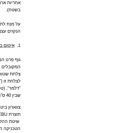
אחריות ארוכ
בשטח).
על מנת לתת
הנקזים עצמ
1.
איטום ב
גוף פרט הנ
המקובלים 
צלחת שטוח
לצלחת זו ("
"דלמר",
)
טכ
שבין 40 ס"מ
צווארון ביט
תוצרת
EBU
שיטת ההלח
הטכניקה הי