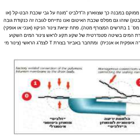
ממוקם במבנה כך שצווארון
ה"דלביט
"
מונח על גבי שכבת הבט-קל (או
טון) שזהו גם מפלס שכבת האיטום ואנו נתייחס לגובה זה כנקודת גובה
אפס. (חלק מס` 1 בתרשים המצורף מטה). פתח יציאת צינור הניקוז (אנכי או אופקי)
רת המים
בשיטה סטנדרטית של שקע תקע לראש צינור המים השקוע
רה אופקית או אנכית)
ומתחבר באביזר בצורת
T
לצמ"ג הראשי (צינור מי