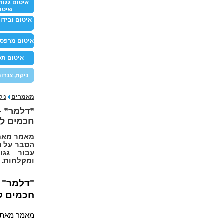
איטום גגות 
שיטו
איטום ובידוד
איטום מרפסו
איטום ת
ניקוז, צנרו
מאמרים
ניק
”דלמר” - 
חכמים לג
מאמר מאת ג’קי
הסבר על נק
עבור גגו
ומקלחות.
"דלמר" –
חכמים ל
מאמר מאת ג