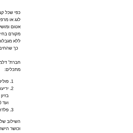
כפי שכל
קב
לגג או
מרפס
אטום ומוש
מקורם בחיב
ללא מגבלות
כך שהחיב
חברת
"
דלמ
מתכלים
:
פוליפ
יריעה
בזיון פוליאס
ועד 20-
פלדת א
השילוב של 
וכושר הישר