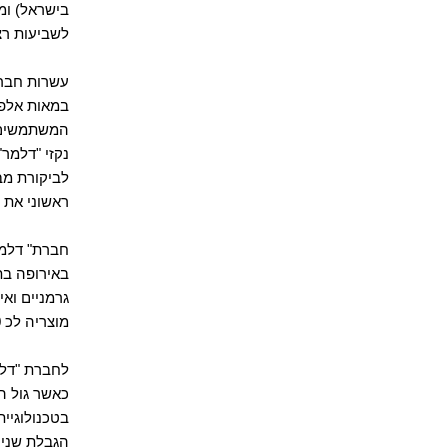
בישראל) ו
לשביעות רצ
עשרות חברו
במאות אלפי
המשתמשים 
נקזי "דלמר"
לביקורת מב
ראשוני את 
חברת
"
דלמ
באירופה
בת
גרמניים ואי
מוצריה
לכ
0
לחברת
"דל
כאשר גול ה
בטכנולוגיי
הגבלת שני