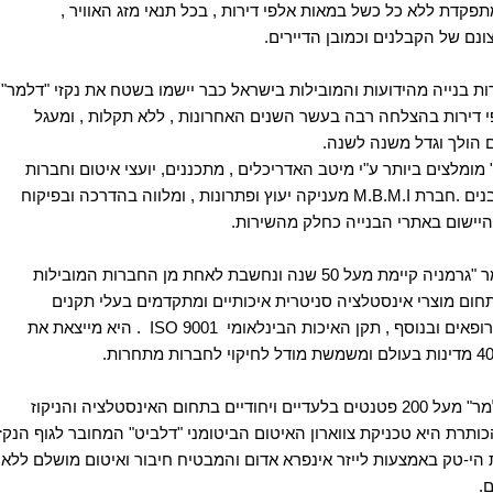
מתפקדת ללא כל כשל במאות
אלפי דירות , בכל תנאי מזג האוויר ,
ונם של הקבלנים וכמובן
הדיירים
.
ת בנייה מהידועות והמובילות בישראל כבר יישמו בשטח את
נקזי "דלמר"
 דירות בהצלחה רבה בעשר השנים האחרונות
,
ללא תקלות , ומעגל
הולך וגדל משנה לשנה
.
 מומלצים ביותר ע"י מיטב האדריכלים , מתכננים, יועצי איטום וחברות
נים
.
חברת
M.B.M.I
מעניקה יעוץ ופתרונות , ומלווה בהדרכה ובפיקוח
היישום באתרי הבנייה כחלק מהשירות
.
ר
"
גרמניה קיימת מעל
50
שנה ונחשבת לאחת מן החברות המובילות
חום מוצרי אינסטלציה סניטרית איכותיים ומתקדמים בעלי תקנים
רופאים
ובנוסף , תקן האיכות הבינלאומי
ISO 9001
. היא מייצאת את
4
מדינות בעולם ומשמשת מודל לחיקוי לחברות
מתחרות
.
מר" מעל
200
פטנטים
בלעדיים ויחודיים בתחום האינסטלציה והניקוז
כותרת היא טכניקת צווארון
האיטום הביטומני "דלביט" המחובר לגוף הנקז
ת הי-טק באמצעות
לייזר
אינפרא אדום
והמבטיח חיבור ואיטום מושלם ללא
ם
.