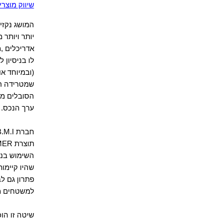
שיווק מוצרי
המושג נקזי
יותר ויותר
אדריכלים ,מ
לו בניסיון 
(ובמיוחד א
שמטרידה רב
הסובלים מנ
ערך
הנכס
.
חברת
.M.I
תוצרת
MER
השימוש בנק
שהיו קיימו
פתרון גם לב
למשטחים מ
שיטה זו הו