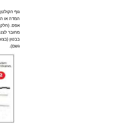
גוף
הקולטן 
המדה או הב
מחובר לצנ
בבטון (בצו
גשם).