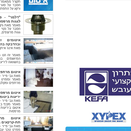
תקציר ממאמרו ש
הסבר על סוגי 
ורקע על התפתח
”דלמר” - פת
לגגות מרפסו
מאמר מאת ג’קי כהן, 
הסבר על נקזי 
גגות מרוצפים, 
איטומים זמ
ובהדבקה בהש
מאת אינג’ איתן
מאמר זה הנו ת
המיושמים ב
בהשוואה ליריע
איטום מרתפי
מאת גבי פייר - 
מאמר ומפרט טכ
מרתפים ומקלטי
איטום מרפסו
יריעות ביטומ
מאת גבי פייר - 
מאמר מקיף ביו
איטום ביריעות
מרפסות.
איטום מרת
תת-קרקעים ב
מאת גבי פייר - 
מפרט טכני עבו