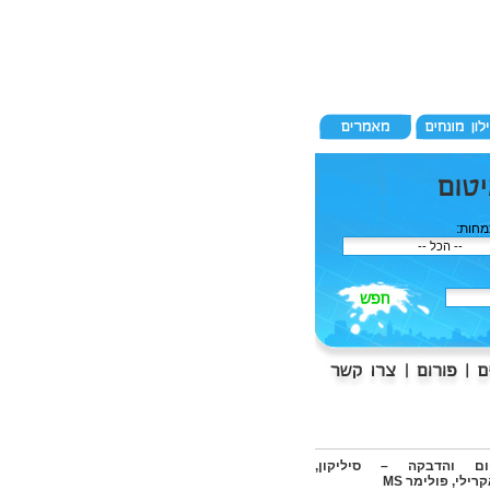
חות:
ום והדבקה – סיליקון,
רילי, פולימר MS