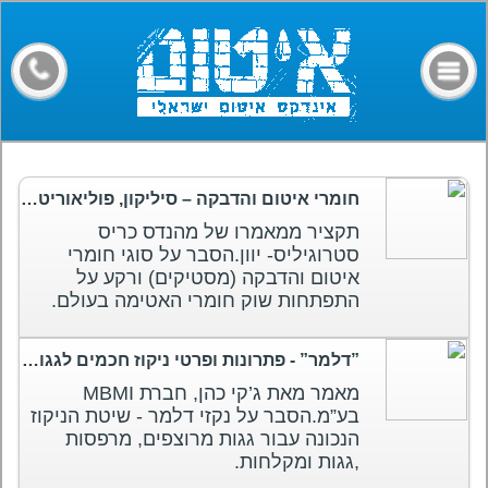
דף הבית
קבלני איטום
מילון מונחים
חומרים
חומרי איטום והדבקה – סיליקון, פוליאוריטן, אקרילי, פולימר MS
מאמרים
תקציר ממאמרו של מהנדס כריס
סטרוגיליס- יוון.הסבר על סוגי חומרי
פורום
איטום והדבקה (מסטיקים) ורקע על
התפתחות שוק חומרי האטימה בעולם.
צרו קשר
”דלמר” - פתרונות ופרטי ניקוז חכמים לגגות מרפסות ורצפות
מאמר מאת ג’קי כהן, חברת MBMI
בע”מ.הסבר על נקזי דלמר - שיטת הניקוז
הנכונה עבור גגות מרוצפים, מרפסות
,גגות ומקלחות.