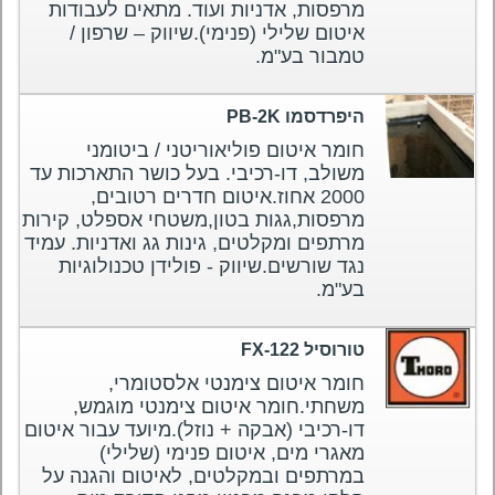
מרפסות, אדניות ועוד. מתאים לעבודות
איטום שלילי (פנימי).שיווק – שרפון /
טמבור בע"מ.
היפרדסמו PB-2K
חומר איטום פוליאוריטני / ביטומני
משולב, דו-רכיבי. בעל כושר התארכות עד
2000 אחוז.איטום חדרים רטובים,
מרפסות,גגות בטון,משטחי אספלט, קירות
מרתפים ומקלטים, גינות גג ואדניות. עמיד
נגד שורשים.שיווק - פולידן טכנולוגיות
בע"מ.
טורוסיל FX-122
חומר איטום צימנטי אלסטומרי,
משחתי.חומר איטום צימנטי מוגמש,
דו-רכיבי (אבקה + נוזל).מיועד עבור איטום
מאגרי מים, איטום פנימי (שלילי)
במרתפים ובמקלטים, לאיטום והגנה על