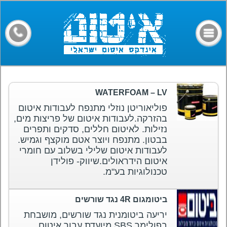
דף הבית
קבלני איטום
מילון מונחים
חומרים
WATERFOAM – LV
מאמרים
פוליאוריטן נוזלי מתנפח לעבודות איטום
בהזרקה.לעבודות איטום של פריצות מים,
פורום
נזילות. לאיטום חללים, סדקים ותפרים
בבטון. מתנפח ויוצר אטם מוקצף וגמיש.
צרו קשר
לעבודות איטום שלילי בשלוב עם חומרי
איטום הידראולים.שיווק- פולידן
טכנולוגיות בע"מ.
ביטומגום 4R נגד שורשים
יריעה ביטומנית נגד שורשים, מושבחת
בפולימר SBS.מיועדת עבור איטום