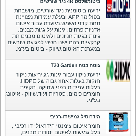
ביטומפלסט 4R נגד שורשים
יריעה ביטומנית נגד שורשים, מושבחת
בפולימר APP ובעלת עמידות מצויינת
תחת קרני השמש.מיועדת עבור איטום
אדניות פרחים, גינות על גגות מבנים,
גינות בגגות חניונים ולאיטום מבנים תת
קרקעיים בהם ישנו חשש לפגיעת שורשים
במערכת האיטום.שיווק - ביטום בע"מ.
גוטה בטה T20 Garden
יריעת ניקוז עבור גינות גג.יריעות ניקוז
חזקות בעלות אחוז גבוה של HDPE.
בעלות עמידות בפני שחיקה, תקיפת
חומרים כימים, פטריות ועוד.שיווק - איטונג
בע"מ.
הידרוסיל גמיש דו-רכיבי
חומר איטום צימנטי הידראולי דו רכיבי ,
בעל גמישות.לאיטום יסודות מבנים,