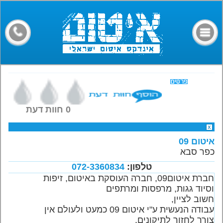
דף הבית
קבלני איטום
מילון מונחים
חומרים
מאמרים
0 חוות דעת
פורום
איטום 09
צרו קשר
כפר סבא
טלפון:
072-3360834
חברת איטום09, חברה העוסקת באיטום, זיפות
וסיוד גגות, מרפסות ומרתפים
חשוב לציין,
עבודה הנעשית ע"י איטום 09 כמעט ולעולם אין
צורך לחזור לתיקונים.