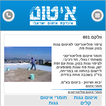
דף הבית
קבלני איטום
מילון מונחים
חומרים
וולקם 801
ציפוי פוליאוריטני לאיטום גגות
מאמרים
בטון וגגות פח.
חומר איטום פוליאוריטני
פורום
משחתי / נוזלי, חד-רכיבי.
לציפוי גגות בטון, גגות עם זפת
צרו קשר
ישן, גגות פח וגגות משופעים.
ליישום בהתזה או במריחה,
בד"כ בשכבה אחת בודדת.
יבוא ושיווק - ביטום בע"מ.
חומרי איטום
חומרי איטום פוליאוריטנים
איטום גגות
חומרי איטום
קלים
גגות