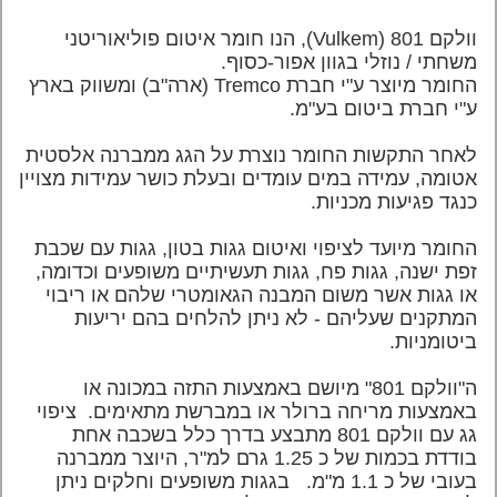
וולקם 801 (Vulkem), הנו חומר איטום פוליאוריטני
משחתי / נוזלי בגוון אפור-כסוף.
החומר מיוצר ע"י חברת Tremco (ארה"ב) ומשווק בארץ
ע"י חברת ביטום בע"מ.
לאחר התקשות החומר נוצרת על הגג ממברנה אלסטית
אטומה, עמידה במים עומדים ובעלת כושר עמידות מצויין
כנגד פגיעות מכניות.
החומר מיועד לציפוי ואיטום גגות בטון, גגות עם שכבת
זפת ישנה, גגות פח, גגות תעשיתיים משופעים וכדומה,
או גגות אשר משום המבנה הגאומטרי שלהם או ריבוי
המתקנים שעליהם - לא ניתן להלחים בהם יריעות
ביטומניות.
ה"וולקם 801" מיושם באמצעות התזה במכונה או
באמצעות מריחה ברולר או במברשת מתאימים. ציפוי
גג עם וולקם 801 מתבצע בדרך כלל בשכבה אחת
בודדת בכמות של כ 1.25 גרם למ"ר, היוצר ממברנה
בעובי של כ 1.1 מ"מ. בגגות משופעים וחלקים ניתן