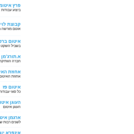
פרץ איטומ
ביצוע עבודות 
קבוצת לוי 
אוטם מורשה מ
איטום ברכ
בשביל השקט 
א.תורג’מן 
חברה הוותיקה
אחוזת האי
אחוזת האיטום
איטום פז
כל סוגי עבודו
העוגן איטו
העוגן איטום
ארגמן איטו
לשנים רבות ש
אינפרא יו