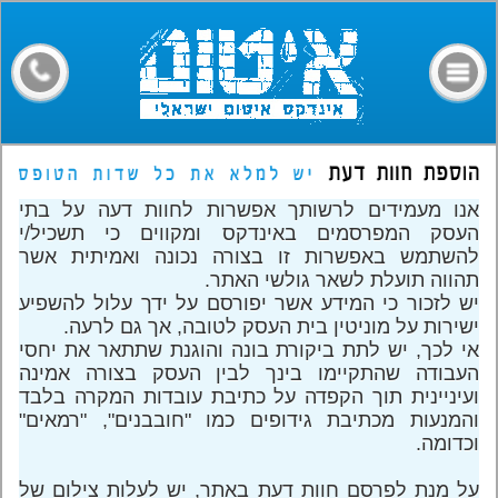
דף הבית
קבלני איטום
מילון מונחים
חומרים
אנו מעמידים לרשותך אפשרות לחוות דעה על בתי
מאמרים
העסק המפרסמים באינדקס ומקווים כי תשכיל/י
להשתמש באפשרות זו בצורה נכונה ואמיתית אשר
פורום
תהווה תועלת לשאר גולשי האתר.
יש לזכור כי המידע אשר יפורסם על ידך עלול להשפיע
צרו קשר
ישירות על מוניטין בית העסק לטובה, אך גם לרעה.
אי לכך, יש לתת ביקורת בונה והוגנת שתתאר את יחסי
העבודה שהתקיימו בינך לבין העסק בצורה אמינה
ועיניינית תוך הקפדה על כתיבת עובדות המקרה בלבד
והמנעות מכתיבת גידופים כמו "חובבנים", "רמאים"
וכדומה.
על מנת לפרסם חוות דעת באתר, יש לעלות צילום של