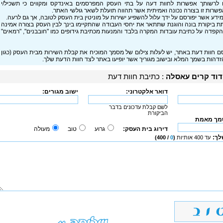
 לרשותך אפשרות לחוות דעה על בתי העסק המפרסמים באינדקס ומקווים כי תשכיל/י
רות זו בצורה נכונה ואמיתית אשר תהווה תועלת לשאר גולשי האתר.
המידע אשר יפורסם על ידך עלול להשפיע ישירות על מוניטין בית העסק לטובה, אך גם לרעה.
תת ביקורת בונה והוגנת שתתאר את יחסי העבודה שהתקיימו בינך לבין העסק בצורה אמינה
ך הקפדה על כתיבת עובדות המקרה בלבד והמנעות מכתיבת גידופים כמו "חובבנים", "רמאים"
ם חוות דעת באתר, יש לעלות צילום של מסמך המוכיח את קבלת השירות מבית העסק (כגון
זדהות בשמך המלא ובישוב מגוריך אשר יופיעו באתר לצד חוות הדעת שלך.
דוד קרים עאסלה
: כתיבת חוות דעת
דואר אלקטרוני:
ישוב מגורים:
לשם קבלת עדכונים בדבר
הביקורת
סמך מאמת
דירוג בית העסק:
גרוע
טוב
מעולה
לך:
עד 400 אותיות
(
0
/ 400)