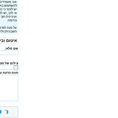
אנו מעמידים
להשתמש באפש
יש לזכור כי 
אי לכך, יש ל
ועיניינית תו
וכדומה.
על מנת לפרס
חשבונית) ולה
איטום ובי
שם מלא:
צילום של מ
חוות הדעת ש