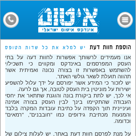
דף הבית
קבלני איטום
מילון מונחים
חומרים
אנו מעמידים לרשותך אפשרות לחוות דעה על בתי
מאמרים
העסק המפרסמים באינדקס ומקווים כי תשכיל/י
להשתמש באפשרות זו בצורה נכונה ואמיתית אשר
פורום
תהווה תועלת לשאר גולשי האתר.
יש לזכור כי המידע אשר יפורסם על ידך עלול להשפיע
צרו קשר
ישירות על מוניטין בית העסק לטובה, אך גם לרעה.
אי לכך, יש לתת ביקורת בונה והוגנת שתתאר את יחסי
העבודה שהתקיימו בינך לבין העסק בצורה אמינה
ועיניינית תוך הקפדה על כתיבת עובדות המקרה בלבד
והמנעות מכתיבת גידופים כמו "חובבנים", "רמאים"
וכדומה.
על מנת לפרסם חוות דעת באתר, יש לעלות צילום של